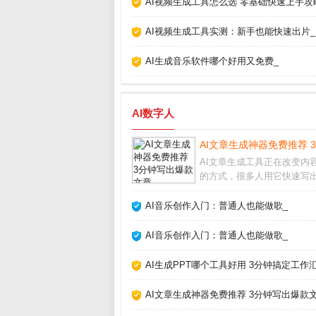
AI视频生成工具怎么选 零基础快速上手攻
AI视频生成工具实测：新手也能快速出片_
AI生成音乐软件哪个好用又免费_
AI数字人
AI文章生成神器免费推荐 
AI文章生成工具正在改变内
的方式，很多人用它快速写
量文案，但真的能完全替代
吗？我用了半年多，从最初
AI音乐创作入门：普通人也能做歌_
到现在的依赖，发现关键是把
成助手而非主角。它能帮你
AI音乐创作入门：普通人也能做歌_
感枯竭，但最终成品
AI生成PPT哪个工具好用 3分钟搞定工作
AI文章生成神器免费推荐 3分钟写出爆款文