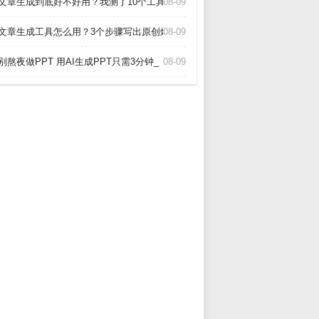
I文章生成到底好不好用？我测了10个工具告诉你真相_
08-09
I文章生成工具怎么用？3个步骤写出原创爆款_
08-09
别熬夜做PPT 用AI生成PPT只需3分钟_
08-09