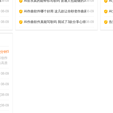
略_
08-09
Ai音乐真的能帮你写歌吗 普通人也能做的3个神器_
08-09
A
08-09
AI作曲软件哪个好用 这几款让你秒变作曲家_
08-09
A
08-09
AI作曲软件真能写歌吗 我试了3款分享心得_
08-09
告
3分钟写出爆款文章_
容创作
出高质
人工
的怀疑
08-09
AI当
突破灵
08-09
汇报_
08-09
章_
08-09