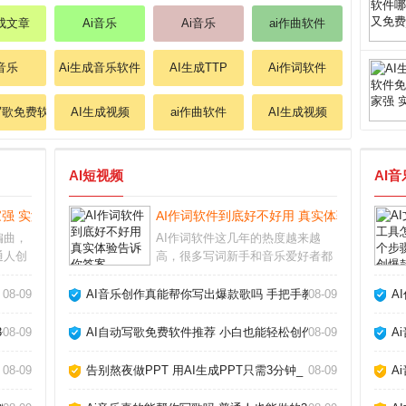
生成文章
Ai音乐
Ai音乐
ai作曲软件
i音乐
Ai生成音乐软件
AI生成TTP
Ai作词软件
写歌免费软件
AI生成视频
ai作曲软件
AI生成视频
AI短视频
AI
强 实测推荐_
AI作词软件到底好不好用 真实体验告诉你答
编曲，
AI作词软件这几年的热度越来越
通人创
高，很多写词新手和音乐爱好者都
视频创
在问它到底能不能派上用场。从我
爱好
的实际体验来看，它确实能帮我们
08-09
AI音乐创作真能帮你写出爆款歌吗 手把手教你玩转AI作歌_
08-09
A
产出免
快速生成歌词框架，但要想写出真
面上层
正打动人心的句子，还得靠人工打
3个神器_
08-09
AI自动写歌免费软件推荐 小白也能轻松创作_
08-09
A
磨。AI作词软件怎么
08-09
告别熬夜做PPT 用AI生成PPT只需3分钟_
08-09
A