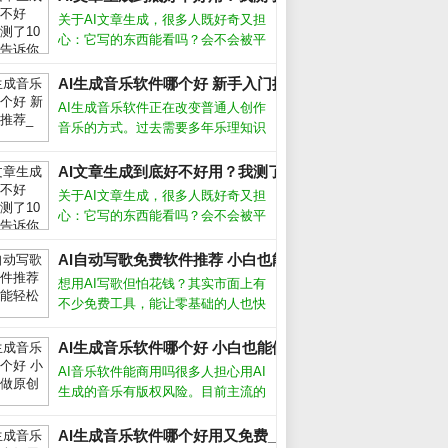
关于AI文章生成，很多人既好奇又担
心：它写的东西能看吗？会不会被平
台判为作弊？经过半年多深度使用，
我实测了市面上主流工具，发现它并
AI生成音乐软件哪个好 新手入门推荐_
非万能，但用对方法确实能大幅提升
AI生成音乐软件正在改变普通人创作
写作效率。关键在于理解它的能力和
音乐的方式。过去需要多年乐理知识
局限，
才能写歌，现在用手机或电脑就能生
成完整曲目。这些工具降低了门槛，
AI文章生成到底好不好用？我测了10个工具告诉你真相_
但也带来选择难题：功能多不多、效
关于AI文章生成，很多人既好奇又担
果好不好、要不要付费？AI生成音乐
心：它写的东西能看吗？会不会被平
软件
台判为作弊？经过半年多深度使用，
我实测了市面上主流工具，发现它并
AI自动写歌免费软件推荐 小白也能轻松创作_
非万能，但用对方法确实能大幅提升
想用AI写歌但怕花钱？其实市面上有
写作效率。关键在于理解它的能力和
不少免费工具，能让零基础的人也快
局限，
速生成原创旋律。今天我就从实际使
用体验出发，聊聊几款真正好用的AI
AI生成音乐软件哪个好 小白也能做原创歌_
自动写歌免费软件，帮你绕过那些华
AI音乐软件能商用吗很多人担心用AI
而不实的坑。免费AI写歌软件哪个好
生成的音乐有版权风险。目前主流的
用
AI生成音乐软件，比如Suno、
Udio，都允许付费用户将生成的音乐
AI生成音乐软件哪个好用又免费_