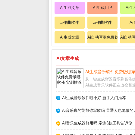
Ai生成文章
AI生成TTP
Ai
ai作曲软件
ai作曲软件
A
Ai生成文章
Ai自动写歌免费软件
Ai自动
AI文章生成
AI生成音乐软件免费版哪家
从一键生成背景音乐到智能
AI生成音乐软件正在改变普
作音乐的方式。无论你是短
作者、游戏开发者还是音乐
AI生成音乐软件哪个好 新手入门推荐_
者，这些工具都能帮你快速
版税的原创配乐。但面对市
Ai音乐真的能帮你写歌吗 普通人也能做的
出不穷的软件，怎么选
AI音乐生成器好用吗 亲测3款工具告诉你_