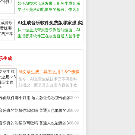
用于商业用途，但免费版通常只能个
如今AI技术飞速发展，用AI生成音乐
人使用。不同平台的具体条款差异很
早已不是科幻电影里的桥段。作为音
乐制作人，我试用了市面上十几款AI
生成音乐软件，发现它们确实能帮我
AI生成音乐软件免费版哪家强 实测推荐_
们快速产出背景音乐、片头配乐甚至
从一键生成背景音乐到智能编曲，AI
完整歌曲，但不同软件在易用性、音
生成音乐软件正在改变普通人创作音
质
乐的方式。无论你是短视频创作者、
游戏开发者还是音乐爱好者，这些工
具都能帮你快速产出免版税的原创配
音乐生成
乐。但面对市面上层出不穷的软件，
怎么选
案_
AI文章生成工具怎么用？3个步骤写出原创爆款_
如今，AI文章生成技术已不再是科
幻概念，而是真实改变内容创作效
率的利器。从自媒体小编到企业文
案，越来越多人开始借助AI写稿、
I作曲软件哪个好用 这几款让你秒变作曲家_
08-09
润色、甚至批量生产内容。但很多
人仍困惑：AI写出来的文章会不会
i音乐真的能帮你写歌吗 普通人也能做的3个神器_
08-09
太机械？如何让
i音乐真的能帮你写歌吗 普通人也能做的3个神器_
08-09